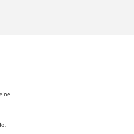
eine
do.