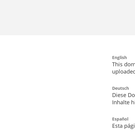
English
This dom
uploaded
Deutsch
Diese Do
Inhalte h
Español
Esta pág